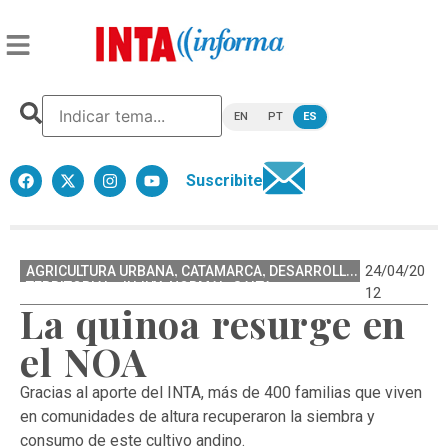
EN
PT
ES
Suscribite
,
,
24/04/20
AGRICULTURA URBANA
CATAMARCA
DESARROLLO
,
,
,
TERRITORIAL
JUJUY
NORMAL
SALTA
12
La quinoa resurge en
el NOA
Gracias al aporte del INTA, más de 400 familias que viven
en comunidades de altura recuperaron la siembra y
consumo de este cultivo andino.